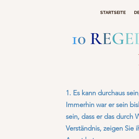
STARTSEITE
D
1
0
R
E
G
E
1. Es kann durchaus sein
Immerhin war er sein bi
sein, dass er das durch 
Verständnis, zeigen Sie i