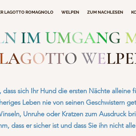
ER LAGOTTO ROMAGNOLO
WELPEN
ZUM NACHLESEN
K
L
N
I
M
U
M
G
A
N
G
L
A
G
O
T
O
W
E
LP
, dass sich Ihr Hund die ersten Nächte alleine f
sheriges Leben nie von seinen Geschwistern ge
Winseln, Unruhe oder Kratzen zum Ausdruck brin
hm, dass er sicher ist und dass Sie ihn nicht all