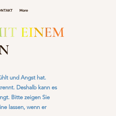
ONTAKT
More
M
I
T
E
I
N
E
M
EN
ühlt und Angst hat.
trennt. Deshalb kann es
gt. Bitte zeigen Sie
eine lassen, wenn er